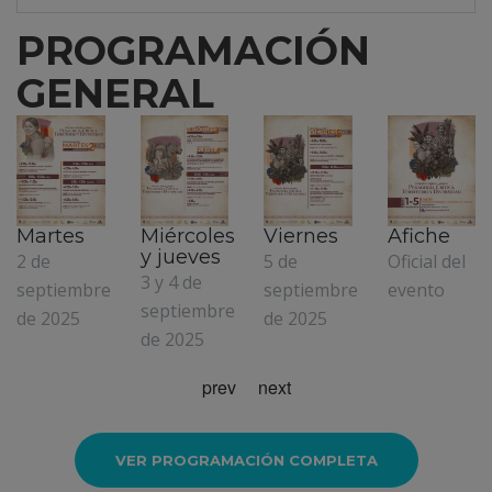
PROGRAMACIÓN
GENERAL
Miércoles
Viernes
Afiche
Lunes
y jueves
5 de
Oficial del
1 de
3 y 4 de
septiembre
evento
septiembre
septiembre
de 2025
de 2025
de 2025
prev
next
VER PROGRAMACIÓN COMPLETA