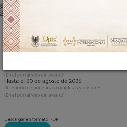
Hasta el 31 de julio de 2025
Recepción de resúmenes de
Ponencias y pósteres:
(En el portal web del evento).
VER MÁS
15 de agosto de 2025
Resultados de valoración de resúmenes
(En el portal web del evento)
Hasta el 30 de agosto de 2025
Recepción de ponencias completas y pósteres
(En el portal web del evento)
PROGRAMACIÓN DE
PONENCIAS
Descargar en formato PDF